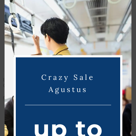
Crazy Sale
GORD – Backpack Cordura
Berly – Backpack Denim
Navy
Grey
Agustus
Call For Price
Call For Price
up to