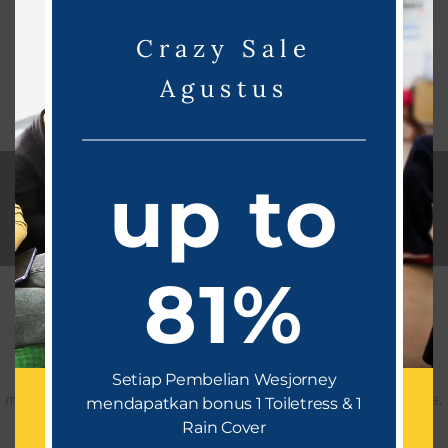
Crazy Sale
Agustus
up to
Download
E-Catalogue
DOWNLOAD
81%
Vendor Tas Promosi Terbaik
Konsultasikan kebutuhan anda dengan kami, kami dengan
senang hati
Setiap Pembelian Wesjorney
memberikan saran dan solusi yang tepat untuk kebutuhan anda.
mendapatkan bonus 1 Toiletress & 1
Rain Cover
Whatsapp