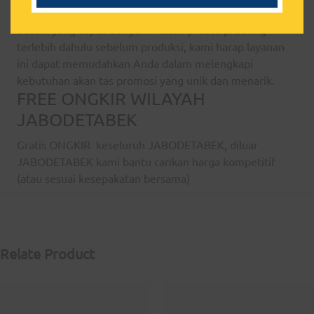
souvenir lainnya yang Anda pesan. Dengan proses
desain yang cepat dengan melalui proses proofing
terlebih dahulu sebelum produksi, kami harap layanan
ini dapat memudahkan Anda dalam melengkapi
kebutuhan akan tas promosi yang unik dan menarik.
FREE ONGKIR WILAYAH
JABODETABEK
Gratis ONGKIR keseluruh JABODETABEK, diluar
JABODETABEK kami bantu carikan harga kompetitif
(atau sesuai kesepakatan bersama)
Relate Product