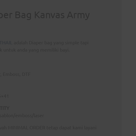
per Bag Kanvas Army
THAIL
adalah Diaper bag yang simple tapi
 untuk anda yang memiliki bayi.
r, Emboss, DTF
,5×41
TITY
 sablon/emboss/laser
wah MINIMAL ORDER tetap dapat kami layani