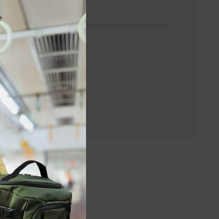
this
Whatsapp
module