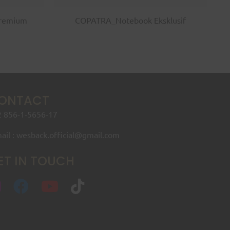
remium
COPATRA_Notebook Eksklusif
ONTACT
 856-1-5656-17
ail : wesback.official@gmail.com
ET IN TOUCH