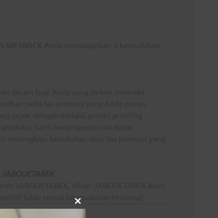
uk
WESBACK
Anda mendapatkan 3 kemudahan
an desain bagi Anda yang belum memiliki
hasilkan pada tas promosi yang Anda pesan.
ng cepat dengan melalui proses proofing
produksi, kami harap layanan ini dapat
 melengkapi kebutuhan akan tas promosi yang
H JABODETABEK
eluruh JABODETABEK, diluar JABODETABEK kami
petitif (atau sesuai kesepakatan bersama)
Close