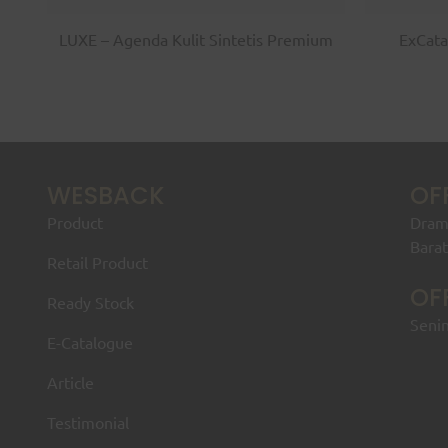
LUXE – Agenda Kulit Sintetis Premium
ExCata
WESBACK
OF
Product
Drama
Bara
Retail Product
OF
Ready Stock
Senin
E-Catalogue
Article
Testimonial