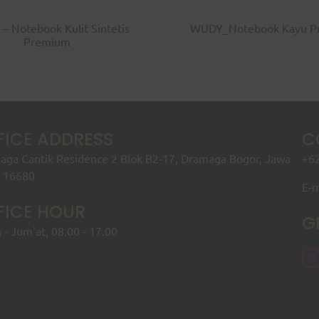
 – Notebook Kulit Sintetis
WUDY_Notebook Kayu P
Premium
FICE ADDRESS
C
ga Cantik Residence 2 Blok B2-17, Dramaga Bogor, Jawa
+62
t 16680
E-m
FICE HOUR
G
 - Jum'at, 08.00 - 17.00