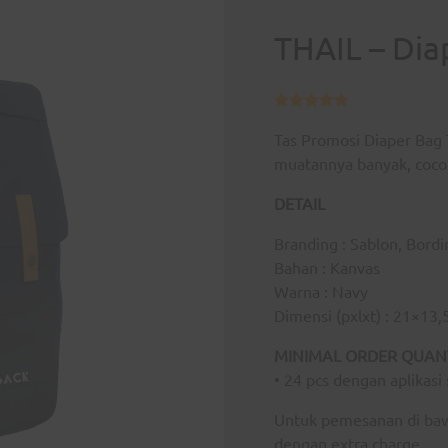
THAIL – Dia
Tas Promosi Diaper Bag
muatannya banyak, cocok
DETAIL
Branding : Sablon, Bordi
Bahan : Kanvas
Warna : Navy
Dimensi (pxlxt) : 21×13
MINIMAL ORDER QUAN
• 24 pcs dengan aplikasi
Untuk pemesanan di ba
dengan extra charge.