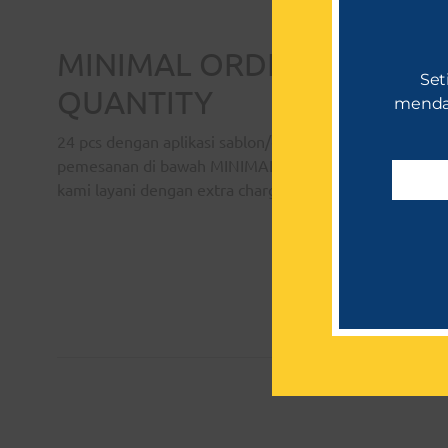
MINIMAL ORDER
Set
QUANTITY
mendap
24 pcs dengan aplikasi sablon/emboss/laser Untuk
pemesanan di bawah MINIMAL ORDER tetap dapat
kami layani dengan extra charge.