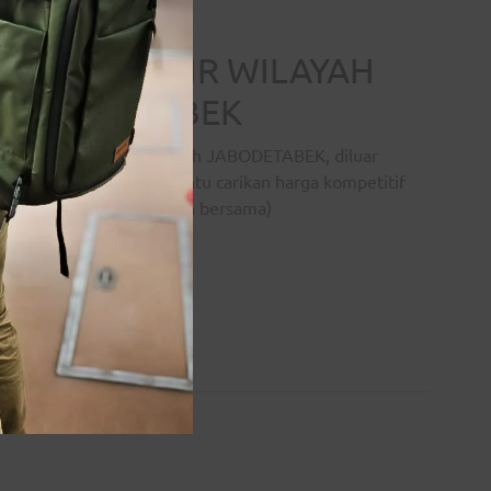
FREE ONGKIR WILAYAH
JABODETABEK
Gratis ONGKIR keseluruh JABODETABEK, diluar
JABODETABEK kami bantu carikan harga kompetitif
(atau sesuai kesepakatan bersama)