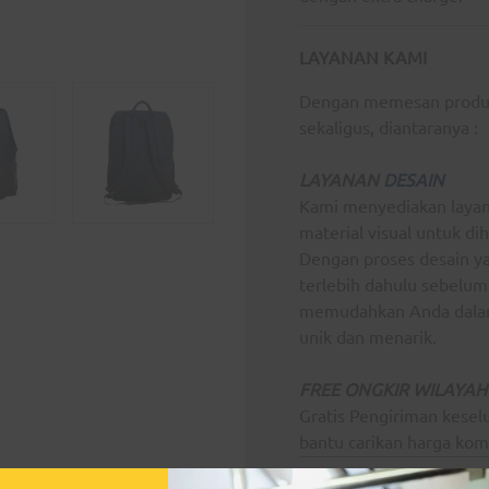
LAYANAN KAMI
Dengan memesan prod
sekaligus, diantaranya :
LAYANAN
DESAIN
Kami menyediakan layan
material visual untuk di
Dengan proses desain ya
terlebih dahulu sebelum 
memudahkan Anda dalam
unik dan menarik.
FREE ONGKIR WILAYA
Gratis Pengiriman kes
bantu carikan harga kom