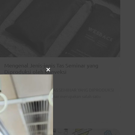
Mengenal Jenis-jenis Tas Seminar yang
Diproduksi oleh Konveksi
Close
By
wesbackc
|
Juni 18, 2023
this
module
MENGENAL JENIS-JENIS TAS SEMINAR YANG DIPRODUKSI
OLEH KONVEKSI Tas seminar merupakan salah satu
elemen penting…
Read More »