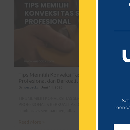
Tips Memilih Konveksi Tas Seminar yang
Profesional dan Berkualitas
By
wesbackc
|
Juni 14, 2023
TIPS MEMILIH KONVEKSI TAS SEMINAR YANG
Set
PROFESIONAL & BERKUALITAS Dalam menyelenggarakan
mendap
seminar, tas seminar menjadi…
Read More »