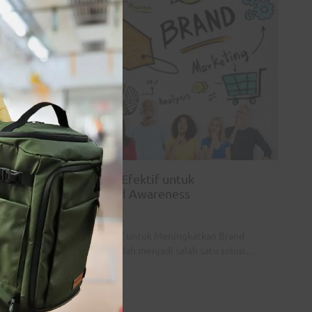
Tas Promosi: Solusi Efektif untuk
Meningkatkan Brand Awareness
By
wesbackc
|
Mei 22, 2023
Tas Promosi: Solusi Efektif untuk Meningkatkan Brand
Awareness Tas promosi telah menjadi salah satu solusi…
Read More »