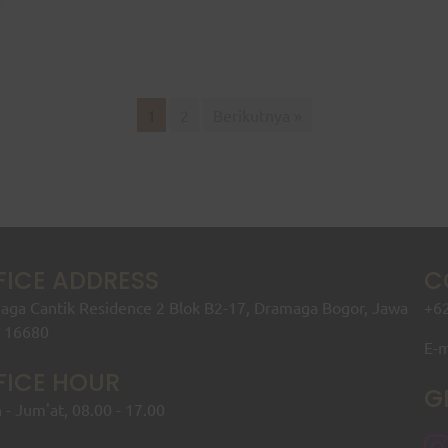
1
2
Berikutnya »
FICE ADDRESS
C
ga Cantik Residence 2 Blok B2-17, Dramaga Bogor, Jawa
+62
t 16680
E-m
FICE HOUR
G
 - Jum'at, 08.00 - 17.00