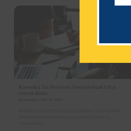
Konveksi Tas Promosi: Memperkuat Citra
Merek Anda
By
wesbackc
|
Mei 19, 2023
KONVEKSI TAS PROMOSI MEMPERKUAT CITRA MEREK
ANDA Dalam dunia bisnis yang kompetitif saat ini,
memperkuat…