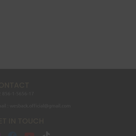
ONTACT
 856-1-5656-17
ail : wesback.official@gmail.com
ET IN TOUCH