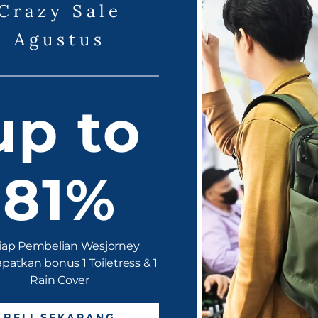
Crazy Sale
Agustus
up to
81%
Mengapa Konveksi Tas Promosi Penting
untuk Bisnis Anda?
By
wesbackc
|
Mei 29, 2023
MENGAPA KONVEKSI TAS PROMOSI PENTING UNTUK
iap Pembelian Wesjorney
BISNIS ANDA??? Konveksi tas promosi memiliki peran yang
atkan bonus 1 Toiletress & 1
penting…
Rain Cover
Read More »
BELI SEKARANG