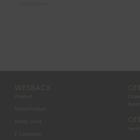
Read More »
WESBACK
OF
Product
Drama
Bara
Retail Product
OF
Ready Stock
Senin
E-Catalogue