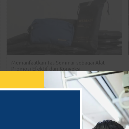
Memanfaatkan Tas Seminar sebagai Alat
Promosi Efektif dari Konveksi
By
wesbackc
|
Juni 22, 2023
MANFAATKAN TAS SEMINAR SEBAGAI ALAT PROMOSI
EFEKTIF DARI KONVEKSI Dalam dunia bisnis dan
pemasaran, strategi…
Read More »