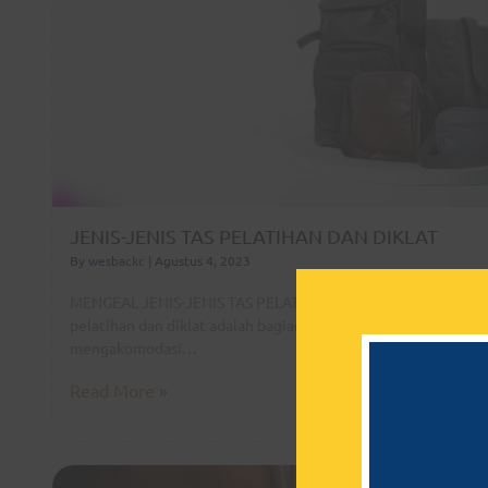
JENIS-JENIS TAS PELATIHAN DAN DIKLAT
By
wesbackc
|
Agustus 4, 2023
MENGEAL JENIS-JENIS TAS PELATIHAN DAN DIKLAT Tas
pelatihan dan diklat adalah bagian penting dalam
mengakomodasi…
Read More »