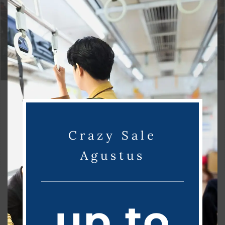
Cara Menjaga Hubungan Baik dengan Konsumen
By
wesbackc
|
Januari 26, 2023
Manfaat Program Loyalitas Manfaat program loyalitas adalah
Crazy Sale
memelihara hubungan baik dengan konsumen Data menunjukan,
perusahaan…
Agustus
Read More »
up to