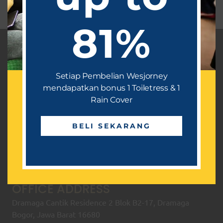
81%
WESBACK
Product
Setiap Pembelian Wesjorney
mendapatkan bonus 1 Toiletress & 1
Retail Product
Rain Cover
Ready Stock
BELI SEKARANG
E-Catalogue
Article
Testimonial
OFFICE ADDRESS
Dramaga Cantik Residence 2 Blok B2-17, Dramaga
Bogor, Jawa Barat 16680